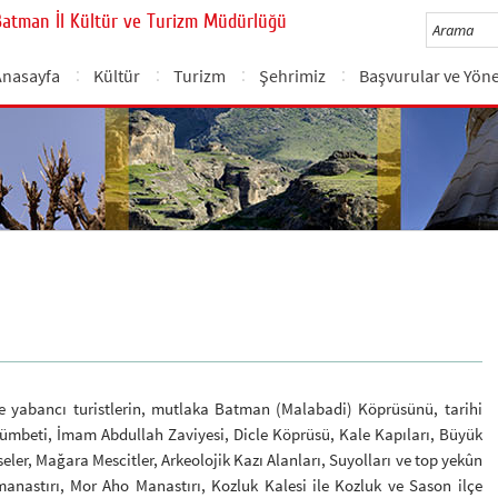
Batman İl Kültür ve Turizm Müdürlüğü
Anasayfa
Kültür
Turizm
Şehrimiz
Başvurular ve Yön
ve yabancı turistlerin, mutlaka Batman (Malabadi) Köprüsünü, tarihi
Kümbeti, İmam Abdullah Zaviyesi, Dicle Köprüsü, Kale Kapıları, Büyük
eler, Mağara Mescitler, Arkeolojik Kazı Alanları, Suyolları ve top yekûn
anastırı, Mor Aho Manastırı, Kozluk Kalesi ile Kozluk ve Sason ilçe