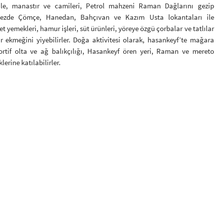
ale, manastır ve camileri, Petrol mahzeni Raman Dağlarını gezip
kezde Çömçe, Hanedan, Bahçıvan ve Kazım Usta lokantaları ile
 yemekleri, hamur işleri, süt ürünleri, yöreye özgü çorbalar ve tatlılar
r ekmeğini yiyebilirler. Doğa aktivitesi olarak, hasankeyf’te mağara
rtif olta ve ağ balıkçılığı, Hasankeyf ören yeri, Raman ve mereto
erine katılabilirler.