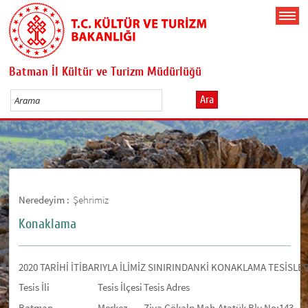
Batman İl Kültür ve Turizm Müdürlüğü
Ara
Neredeyim :
Şehrimiz
Konaklama
2020 TARİHİ İTİBARIYLA İLİMİZ SINIRINDANKİ KONAKLAMA TESİSLE
Tesis İli
Tesis İlçesi
Tesis Adres
Batman
Merkez
Ziya Gökalp Mah.Atatük Blv.No:143