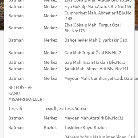
Batman
Merkez
ziya Gökalp Mah.Atatük Blv.No:155
Cumhuriyet Mah. Ahmet arif Blv.No
Batman
Merkez
:148
Ziya Gökalp Mah. Turgut Özal
Batman
Merkez
Blv.No:173
Batman
Merkez
Bahçelievler Mah.Diyarbakır Cad.
Batman
Merkez
Gap Mah.Turgut Özal Blv.No.2
Batman
Merkez
Gap Mah.İnsan Hakları Blv.No:1
Batman
Merkez
Şafak Mah. Ahmet Arif Blv. No:141
Batman
Merkez
Meydan Mah. Cumhuriyet Cad. Batma
BELEDİYE VE
KAMU
MİSAFİRHANELERİ
Tesis İli
Tesis İlçesi
Tesis Adresi
Batman
Merkez
Meydan Mah.Atatürk Blv.No:31
Batman
Kozluk
Taşlıdere Köyü.Kozluk
Behrem Yoğun Mah.Mimar Sinan Cad.