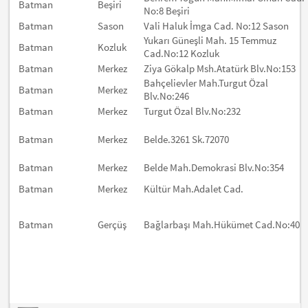
Batman
Beşiri
No:8 Beşiri
Batman
Sason
Vali Haluk İmga Cad. No:12 Sason
Yukarı Güneşli Mah. 15 Temmuz
Batman
Kozluk
Cad.No:12 Kozluk
Batman
Merkez
Ziya Gökalp Msh.Atatürk Blv.No:153
Bahçelievler Mah.Turgut Özal
Batman
Merkez
Blv.No:246
Batman
Merkez
Turgut Özal Blv.No:232
Batman
Merkez
Belde.3261 Sk.72070
Batman
Merkez
Belde Mah.Demokrasi Blv.No:354
Batman
Merkez
Kültür Mah.Adalet Cad.
Batman
Gerçüş
Bağlarbaşı Mah.Hükümet Cad.No:40