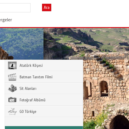
Ara
ergeler
Atatürk Köşesi
Batman Tanıtım Filmi
Sit Alanları
Fotoğraf Albümü
GO Türkiye